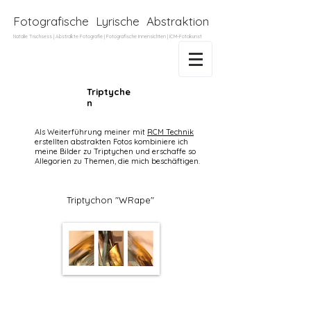
Fotografische Lyrische Abstraktion
Natalie Truchsess | Abstrakte Fotografie
| Fotografische
Innensichten
| ICM-Fotokunst
Triptyche
n
Als Weiterführung meiner mit
RCM Technik
erstellten a
bstrakten Fotos
kombiniere ich
meine Bilder zu Triptychen und erschaffe so
Allegorien zu Themen, die mich beschäftigen.
Triptychon "WRape"