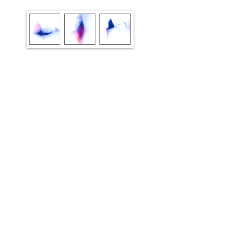
As a continuation of my abstract
photographs created with
RCM technique
, I
combine my images into triptychs, creating
allegories to themes that preoccupy me.
Abstrakte Fotografie | Fotografische Lyrische Abstraktion
© 2025 Natalie Truchsess
Impressum